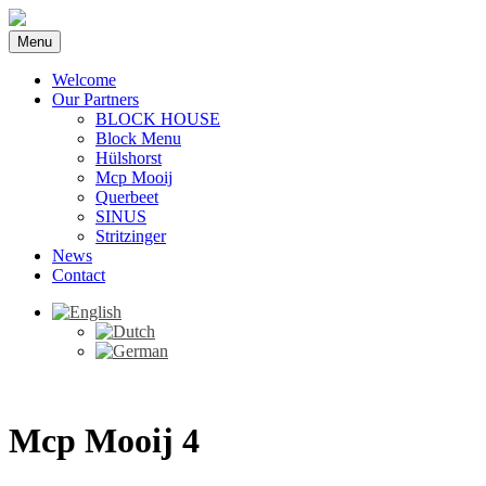
Menu
Welcome
Our Partners
BLOCK HOUSE
Block Menu
Hülshorst
Mcp Mooij
Querbeet
SINUS
Stritzinger
News
Contact
Mcp Mooij 4