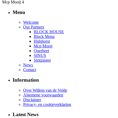
Mcp Mooij 4
Menu
Welcome
Our Partners
BLOCK HOUSE
Block Menu
Hülshorst
Mcp Mooij
Querbeet
SINUS
Stritzinger
News
Contact
Information
Over Willem van de Velde
Algemene voorwaarden
Disclaimer
Privacy- en cookieverklaring
Latest News