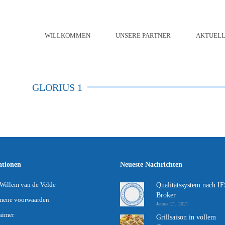
WILLKOMMEN
UNSERE PARTNER
AKTUELL
GLORIUS 1
ationen
Neueste Nachrichten
Willem van de Velde
Qualitätssystem nach I
Broker
mene voorwaarden
Januar 21, 2021
aimer
Grillsaison in vollem