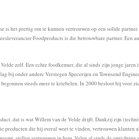
e is het prettig om te kunnen vertrouwen op een solide partner
leesleverancier Foodproducts is die betrouwbare partner. Een aut
elde zelf. Een echte foodkenner, die al sinds zijn jonge jaren i
slag bij onder andere Verstegen Specerijen en Townsend Enginee
egonnen steeds meer te kriebelen. In 2000 besloot hij voor zic
, dat is wat Willem van de Velde drijft. Dankzij zijn (technis
 producten die hij overal weet te vinden, vertrouwen klanten al
emt, stellen vertrouwen in hem. Velen al sinds de oprichting va