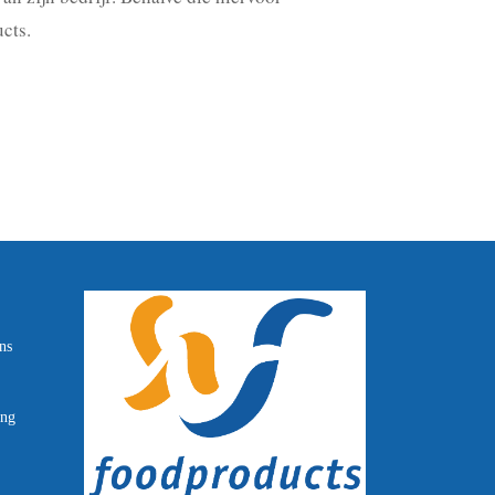
cts.
ns
ang