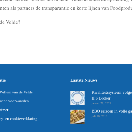
n als partners de transparantie en korte lijnen van Foodprodu
de Velde?
tie
Laatste Nieuws
Willem van de Velde
Kwaliteitssysteem volge
IFS Broker
mene voorwaarden
januari 21, 2021
aimer
BBQ seizoen in volle g
juli 26, 2016
cy- en cookieverklaring