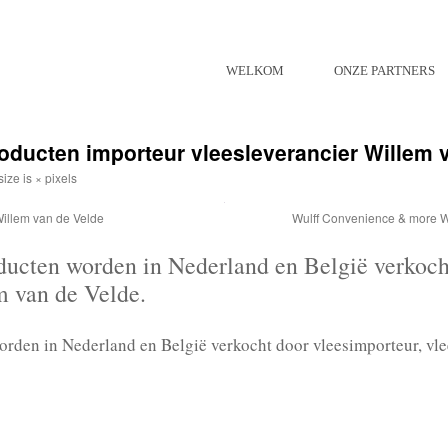
WELKOM
ONZE PARTNERS
ducten importeur vleesleverancier Willem 
size is
×
pixels
illem van de Velde
Wulff Convenience & more Wu
ucten worden in Nederland en België verkocht
m van de Velde.
den in Nederland en België verkocht door vleesimporteur, vle