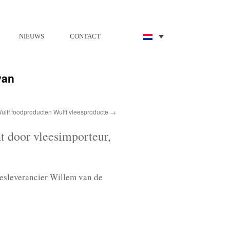
NIEUWS
CONTACT
van
lff foodproducten Wulff vleesproducte
 door vleesimporteur,
esleverancier Willem van de