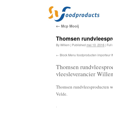
←
Mcp Mooij
Thomsen rundvleespro
By
Willem
|
Published
mei 10, 2016
|
Full 
Block Menu foodproducten importeur W
Thomsen rundvleesprod
vleesleverancier Wille
Thomsen rundvleesproducten wor
Velde.
.