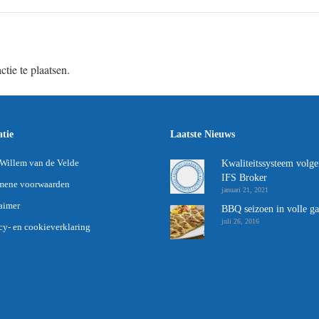
tie te plaatsen.
tie
Laatste Nieuws
Willem van de Velde
Kwaliteitssysteem volge
IFS Broker
mene voorwaarden
januari 21, 2021
aimer
BBQ seizoen in volle g
juli 26, 2016
cy- en cookieverklaring