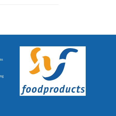
ns
ang