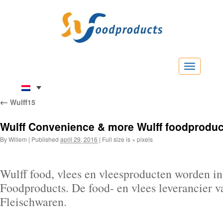
Menu
←
Wulff15
Wulff Convenience & more Wulff foodproduc
By
Willem
|
Published
april 29, 2016
|
Full size is
×
pixels
Wulff food, vlees en vleesproducten worden i
Foodproducts. De food- en vlees leverancier
Fleischwaren.