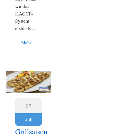
wir das
HACCP-
System
erstmals …
Mehr
26
Juli
Grillsaison